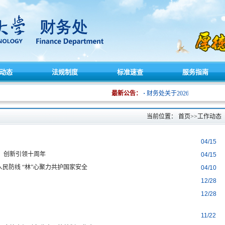
动态
法规制度
标准速查
服务指南
·
最新公告：
财务处关于2026年暑假期间
当前位置：
首页
>>
工作动态
04/15
，创新引领十周年
04/15
民防线 “林”心聚力共护国家安全
04/10
12/28
12/28
11/22