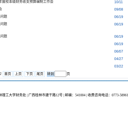
24年度校本级财务收支预算编制工作会
10/11
会
09/08
型问题
06/19
型问题
06/19
型问题
06/19
06/19
06/07
04/27
03/22
12
首页
上页
下页
尾页
页
理工大学财务处 | 广西桂林市建干路12号 | 邮编：541004 | 收费咨询电话：0773-589611