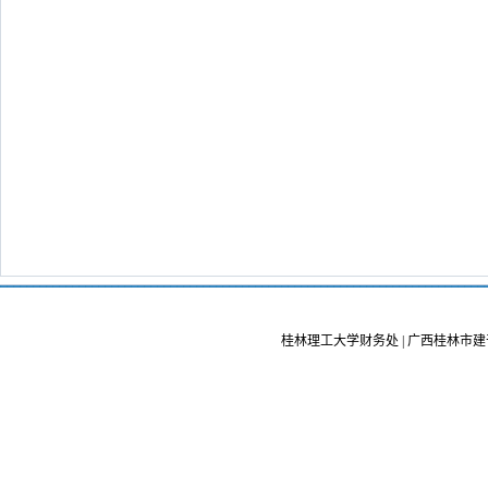
桂林理工大学财务处 | 广西桂林市建干路12号